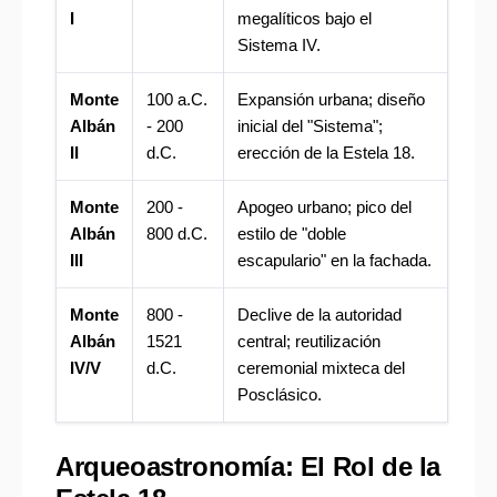
I
megalíticos bajo el
Sistema IV.
Monte
100 a.C.
Expansión urbana; diseño
Albán
- 200
inicial del "Sistema";
II
d.C.
erección de la Estela 18.
Monte
200 -
Apogeo urbano; pico del
Albán
800 d.C.
estilo de "doble
III
escapulario" en la fachada.
Monte
800 -
Declive de la autoridad
Albán
1521
central; reutilización
IV/V
d.C.
ceremonial mixteca del
Posclásico.
Arqueoastronomía: El Rol de la