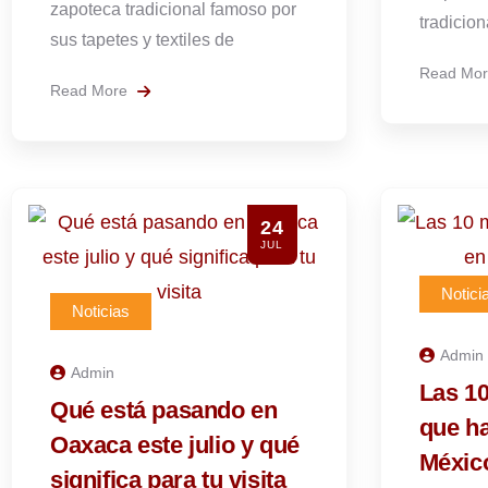
zapoteca tradicional famoso por
tradicion
sus tapetes y textiles de
Read Mo
Read More
24
JUL
Notici
Noticias
Admin
Admin
Las 1
Qué está pasando en
que h
Oaxaca este julio y qué
Méxic
significa para tu visita