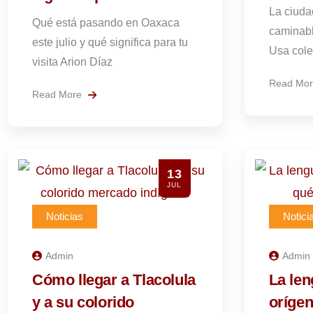
La ciuda
Qué está pasando en Oaxaca
caminabl
este julio y qué significa para tu
Usa cole
visita Arion Díaz
Read Mo
Read More
13
JUL
Noticias
Notici
Admin
Admin
Cómo llegar a Tlacolula
La len
y a su colorido
orígen