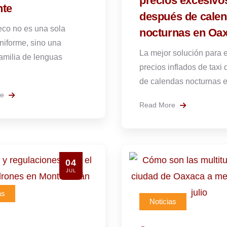
precios excesivo
nte
después de cale
eco no es una sola
nocturnas en Oa
niforme, sino una
La mejor solución para e
familia de lenguas
precios inflados de taxi
de calendas nocturnas e
re
Read More
04
JUL
as
Noticias