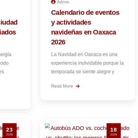
Admin
Calendario de eventos
ciudad
y actividades
iados
navideñas en Oaxaca
2026
nergía
La Navidad en Oaxaca es una
iodo
experiencia inolvidable porque la
es
temporada se siente alegre y
Read More
23
18
JUN
JUN