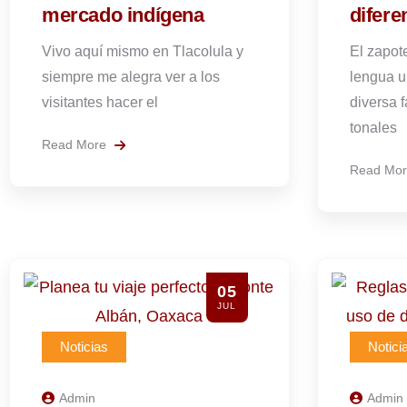
mercado indígena
difere
Vivo aquí mismo en Tlacolula y
El zapot
siempre me alegra ver a los
lengua u
visitantes hacer el
diversa 
tonales
Read More
Read Mo
05
JUL
Noticias
Notici
Admin
Admin