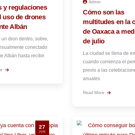
Admin
 y regulaciones
Cómo son las
l uso de drones
multitudes en la 
nte Albán
de Oaxaca a med
 un dron dentro, sobre,
de julio
visualmente conectado
La ciudad se llena de e
e Albán hasta recibir
cuando comienza el per
re
previo a las celebracion
anuales
Read More
27
JUN