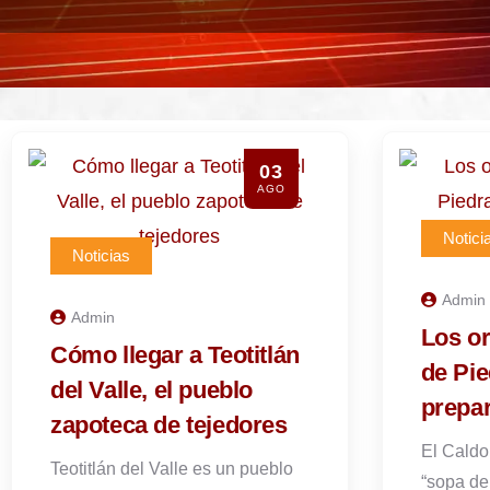
03
AGO
Notici
Noticias
Admin
Admin
Los or
Cómo llegar a Teotitlán
de Pi
del Valle, el pueblo
prepa
zapoteca de tejedores
El Caldo
Teotitlán del Valle es un pueblo
“sopa de 