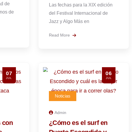
ad de
Las fechas para la XIX edición
unos de
del Festival Internacional de
Jazz y Algo Más en
Read More
07
06
JUL
JUL
Noticias
Admin
s con
¿Cómo es el surf en