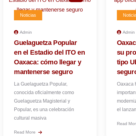
Noticias
Notici
Admin
Admin
Guelaguetza Popular
Oaxac
en el Estadio del ITO en
su pro
Oaxaca: cómo llegar y
tipo U
mantenerse seguro
seguro
La Guelaguetza Popular,
Oaxaca 
conocida oficialmente como
importan
Guelaguetza Magisterial y
moderniz
Popular, es una celebración
el lanza
cultural masiva
Read Mo
Read More