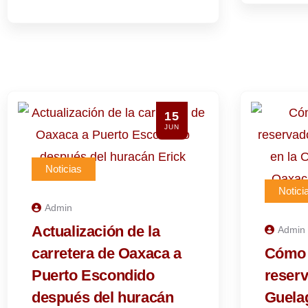
15
JUN
Noticias
Notici
Admin
Actualización de la
Admin
carretera de Oaxaca a
Cómo 
Puerto Escondido
reserv
después del huracán
Guelag