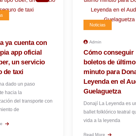
as
Noticias
a ya cuenta con
Admin
pia app oficial
Cómo conseguir
ber, un servicio
boletos de último
 de taxi
minuto para Dona
Leyenda en el Aud
ha dado un paso
Guelaguetza
te hacia la
ación del transporte con
Donají La Leyenda es u
miento de
ballet folklórico teatral 
vida a la leyenda
re
Read More