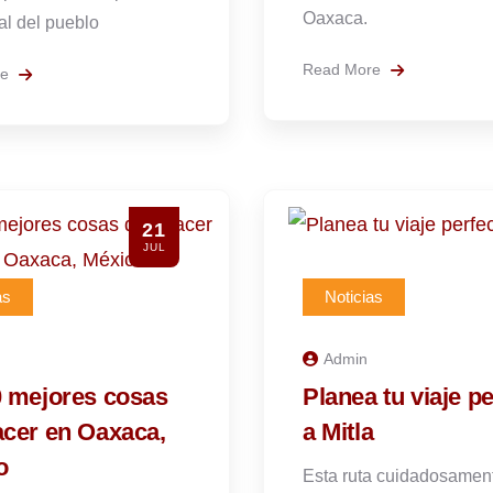
Oaxaca.
al del pueblo
Read More
re
21
JUL
as
Noticias
Admin
0 mejores cosas
Planea tu viaje p
acer en Oaxaca,
a Mitla
o
Esta ruta cuidadosamen