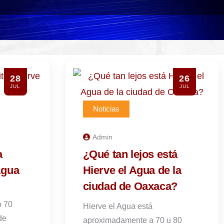
28
26
JUL
JUL
Noticias
Admin
a
¿Qué tan lejos está
Agua
Hierve el Agua de la
ciudad de Oaxaca?
o 70
Hierve el Agua está
de
aproximadamente a 70 u 80