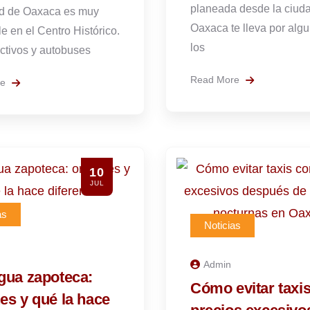
planeada desde la ciud
d de Oaxaca es muy
Oaxaca te lleva por alg
e en el Centro Histórico.
los
ctivos y autobuses
Read More
re
10
JUL
as
Noticias
Admin
gua zapoteca:
Cómo evitar taxi
es y qué la hace