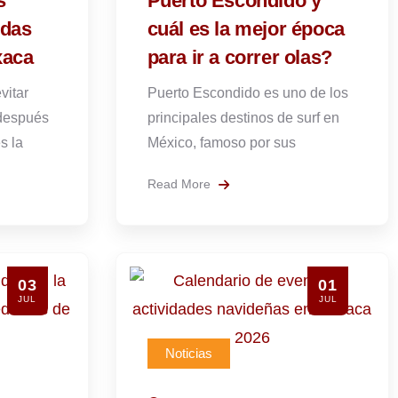
s
Puerto Escondido y
ndas
cuál es la mejor época
xaca
para ir a correr olas?
vitar
Puerto Escondido es uno de los
 después
principales destinos de surf en
s la
México, famoso por sus
Read More
03
01
JUL
JUL
Noticias