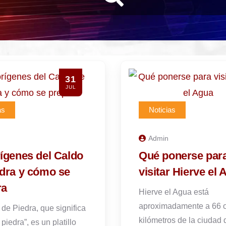
31
JUL
as
Noticias
Admin
ígenes del Caldo
Qué ponerse par
edra y cómo se
visitar Hierve el 
ra
Hierve el Agua está
aproximadamente a 66 
 de Piedra, que significa
kilómetros de la ciudad 
piedra”, es un platillo