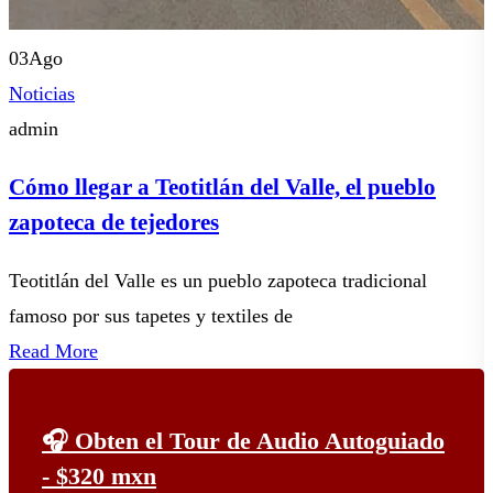
03
Ago
Noticias
N
admin
Cómo llegar a Teotitlán del Valle, el pueblo
zapoteca de tejedores
Teotitlán del Valle es un pueblo zapoteca tradicional
E
famoso por sus tapetes y textiles de
p
Read More
🎧 Obten el Tour de Audio Autoguiado
- $320 mxn