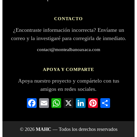
CONTACTO
¿Encontraste información incorrecta? Envíame un
correo y la investigaré para corregirla de inmediato.
contact@montealbanoaxaca.com
APOYA Y COMPARTE
Apoya nuestro proyecto y compártelo con tus
amigos en redes sociales.
Facebook
Email
WhatsApp
X
LinkedIn
Pinterest
Compar
© 2026
MAHC
— Todos los derechos reservados