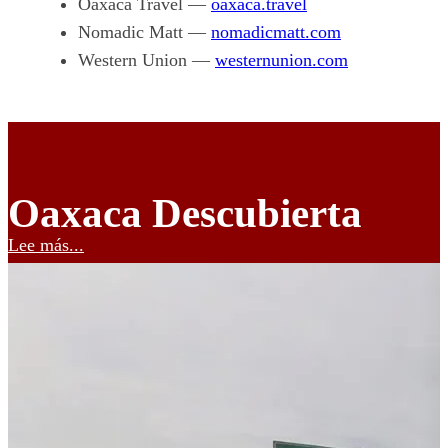
Oaxaca Travel —
oaxaca.travel
Nomadic Matt —
nomadicmatt.com
Western Union —
westernunion.com
Oaxaca Descubierta
Lee más...