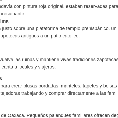
davía con pintura roja original, estaban reservadas par
mpresionante.
cima
ta justo sobre una plataforma de templo prehispánico, u
potecas antiguos a un patio católico.
uelve las ruinas y mantiene vivas tradiciones zapotecas
encanta a locales y viajeros:
s
a para crear blusas bordadas, manteles, tapetes y bolsa
 tejedoras trabajando y comprar directamente a las fam
ra de Oaxaca. Pequeños palenques familiares ofrecen d