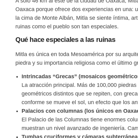
A solo 46 km al este de la ciudad de Oaxaca, Mitl
Oaxaca porque ofrece dos experiencias en una: un 
la cima de Monte Albán, Mitla se siente íntima, a
ruinas como el pueblo son tan especiales.
Qué hace especiales a las ruinas
Mitla es única en toda Mesoamérica por su arquitec
piedra y su importancia religiosa como el último 
Intrincadas “Grecas” (mosaicos geométrico
La atracción principal. Más de 100,000 piedras
geométricos distintos que se repiten, con gre
conforme se mueve el sol, un efecto que los a
Palacios con columnas (los únicos en Oaxa
El Palacio de las Columnas tiene enormes colu
muestran un nivel avanzado de ingeniería. Cami
Tumbas cruciformes y cámaras subterránea