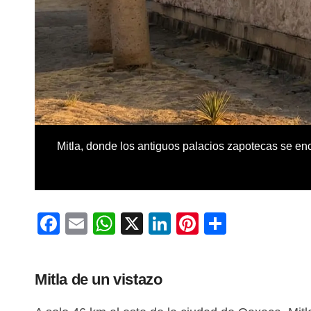
Mitla, donde los antiguos palacios zapotecas se en
Facebook
Email
WhatsApp
X
LinkedIn
Pinterest
Compart
Mitla de un vistazo