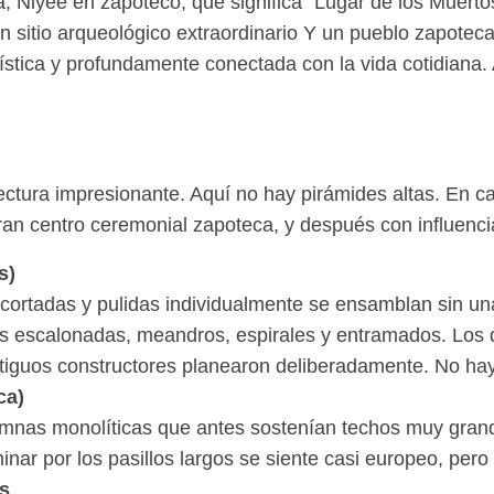
a, Niyée en zapoteco, que significa “Lugar de los Muerto
sitio arqueológico extraordinario Y un pueblo zapoteca 
rtística y profundamente conectada con la vida cotidiana
tura impresionante. Aquí no hay pirámides altas. En cambi
gran centro ceremonial zapoteca, y después con influenci
s)
 cortadas y pulidas individualmente se ensamblan sin un
cas escalonadas, meandros, espirales y entramados. Lo
ntiguos constructores planearon deliberadamente. No h
ca)
mnas monolíticas que antes sostenían techos muy grande
nar por los pasillos largos se siente casi europeo, per
s