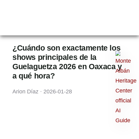
¿Cuándo son exactamente los
Ask
shows principales de la
Guelaguetza 2026 en Oaxaca y
me
a qué hora?
anything:
Talk
Arion Díaz · 2026-01-28
to
Monte
Albán
GPT