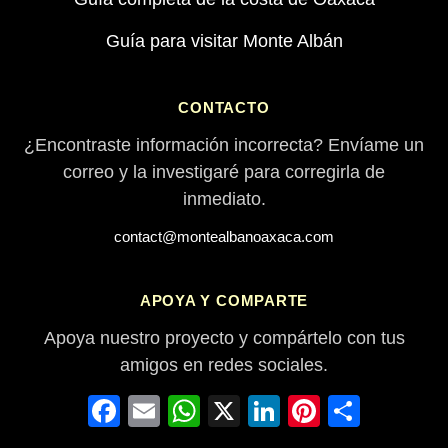
Guía para visitar Monte Albán
CONTACTO
¿Encontraste información incorrecta? Envíame un
correo y la investigaré para corregirla de
inmediato.
contact@montealbanoaxaca.com
APOYA Y COMPARTE
Apoya nuestro proyecto y compártelo con tus
amigos en redes sociales.
Facebook
Email
WhatsApp
X
LinkedIn
Pinterest
Compa