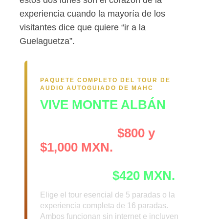
estos dos lunes son el corazón de la
experiencia cuando la mayoría de los
visitantes dice que quiere “ir a la
Guelaguetza”.
PAQUETE COMPLETO DEL TOUR DE
AUDIO AUTOGUIADO DE MAHC
VIVE MONTE ALBÁN
Un guía en la entrada
cuesta entre
$800 y
$1,000 MXN.
El paquete completo
cuesta solo
$420 MXN.
Elige el tour esencial de 5 paradas o la
experiencia completa de 16 paradas.
Ambos funcionan sin internet e incluyen