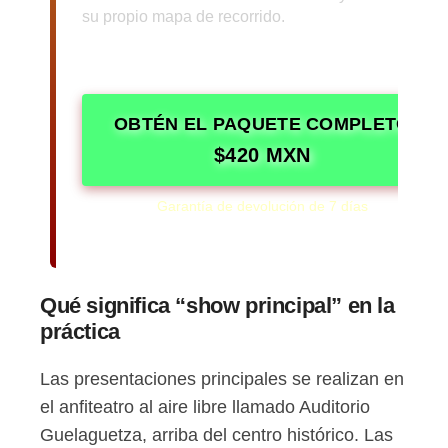
su propio mapa de recorrido.
Dos tours de audio, dos mapas de
recorrido y dos guías prácticas en
una sola descarga.
OBTÉN EL PAQUETE COMPLETO
$420 MXN
Garantía de devolución de 7 días
Compra una vez. Compártelo con todo tu grupo.
Qué significa “show principal” en la
práctica
Las presentaciones principales se realizan en
el anfiteatro al aire libre llamado Auditorio
Guelaguetza, arriba del centro histórico. Las