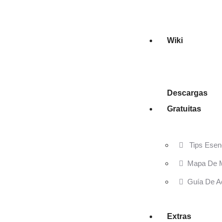
Wiki
Descargas
Gratuitas
Tips Esenc
Mapa De Mo
Guía De Ac
Extras