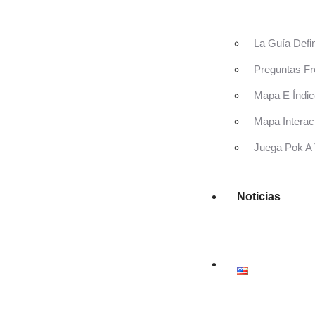
La Guía Defi
Preguntas Fr
Mapa E Índic
Mapa Interac
Juega Pok A 
Noticias