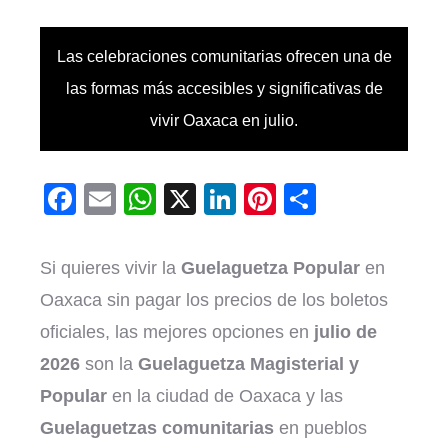
Las celebraciones comunitarias ofrecen una de
las formas más accesibles y significativas de
vivir Oaxaca en julio.
Facebook
Email
WhatsApp
X
LinkedIn
Pinterest
Comparti
Si quieres vivir la
Guelaguetza Popular
en
Oaxaca sin pagar los precios de los boletos
oficiales, las mejores opciones en
julio de
2026
son la
Guelaguetza Magisterial y
Popular
en la ciudad de Oaxaca y las
Guelaguetzas comunitarias
en pueblos