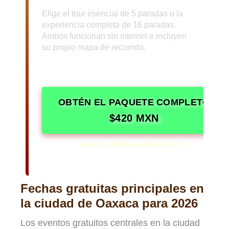
Elige el tour esencial de 5 paradas o la
experiencia completa de 16 paradas.
Ambos funcionan sin internet e incluyen
su propio mapa de recorrido.
Dos tours de audio, dos mapas de
recorrido y dos guías prácticas en
una sola descarga.
OBTÉN EL PAQUETE COMPLETO
$420 MXN
Garantía de devolución de 7 días
Compra una vez. Compártelo con todo tu grupo.
Fechas gratuitas principales en
la ciudad de Oaxaca para 2026
Los eventos gratuitos centrales en la ciudad