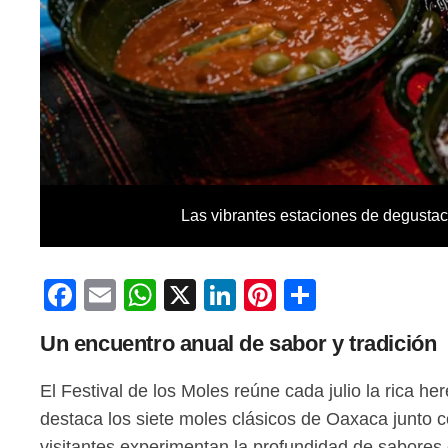
Las vibrantes estaciones de degustaci
Facebook
Email
WhatsApp
X
LinkedIn
Pinterest
Comparti
Un encuentro anual de sabor y tradición
El Festival de los Moles reúne cada julio la rica 
destaca los siete moles clásicos de Oaxaca junto c
visitantes experimentan la profundidad de sabores