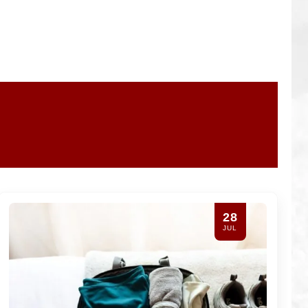
26
JUL