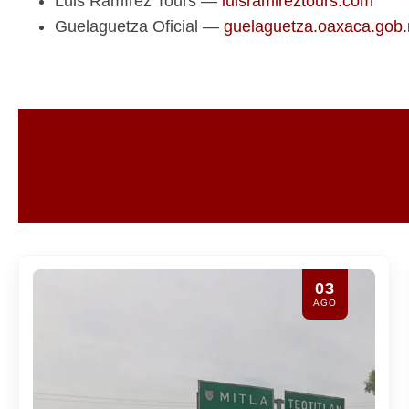
Luis Ramírez Tours —
luisramireztours.com
Guelaguetza Oficial —
guelaguetza.oaxaca.gob
31
JUL