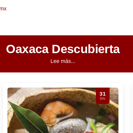
.mx
Oaxaca Descubierta
Lee más...
28
JUL