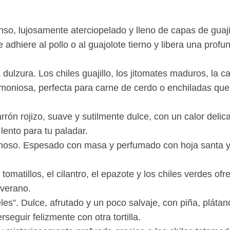
so, lujosamente aterciopelado y lleno de capas de guajill
 adhiere al pollo o al guajolote tierno y libera una pr
la dulzura. Los chiles guajillo, los jitomates maduros, la
moniosa, perfecta para carne de cerdo o enchiladas que
ón rojizo, suave y sutilmente dulce, con un calor delic
lento para tu paladar.
uminoso. Espesado con masa y perfumado con hoja santa y
tomatillos, el cilantro, el epazote y los chiles verdes of
 verano.
s”. Dulce, afrutado y un poco salvaje, con piña, plátano
seguir felizmente con otra tortilla.