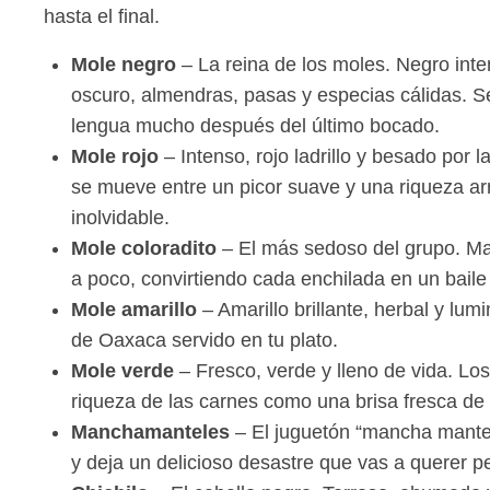
hasta el final.
Mole negro
– La reina de los moles. Negro inten
oscuro, almendras, pasas y especias cálidas. Se
lengua mucho después del último bocado.
Mole rojo
– Intenso, rojo ladrillo y besado por 
se mueve entre un picor suave y una riqueza ar
inolvidable.
Mole coloradito
– El más sedoso del grupo. Marr
a poco, convirtiendo cada enchilada en un baile 
Mole amarillo
– Amarillo brillante, herbal y l
de Oaxaca servido en tu plato.
Mole verde
– Fresco, verde y lleno de vida. Los 
riqueza de las carnes como una brisa fresca de
Manchamanteles
– El juguetón “mancha mantele
y deja un delicioso desastre que vas a querer per