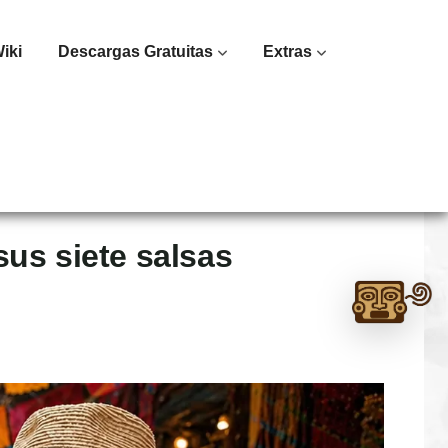
iki
Descargas Gratuitas
Extras
sus siete salsas
Ask
me
anything:
Talk
to
Monte