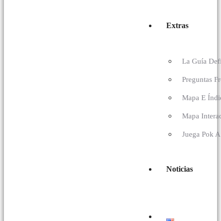
Extras
La Guía Def
Preguntas F
Mapa E Índi
Mapa Intera
Juega Pok A
Noticias