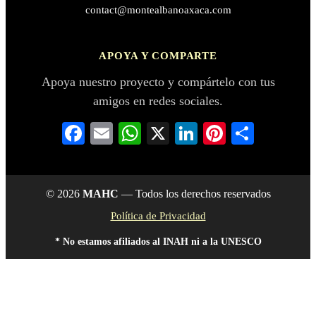
contact@montealbanoaxaca.com
APOYA Y COMPARTE
Apoya nuestro proyecto y compártelo con tus
amigos en redes sociales.
Facebook
Email
WhatsApp
X
LinkedIn
Pinterest
Compar
© 2026
MAHC
— Todos los derechos reservados
Política de Privacidad
* No estamos afiliados al INAH ni a la UNESCO