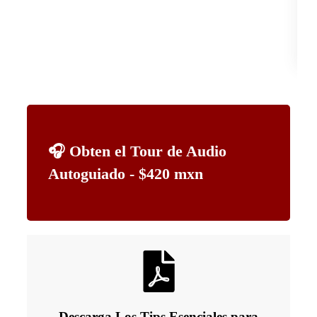
Las
com
Re
🎧 Obten el Tour de Audio
Autoguiado - $420 mxn
Descarga Los Tips Esenciales para