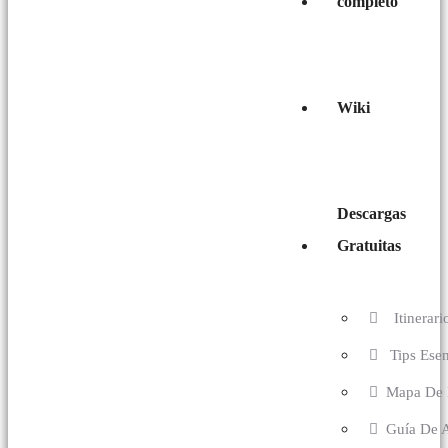
completo
Wiki
Descargas
Gratuitas
Itinerari
Tips Esenc
Mapa De M
Guía De A