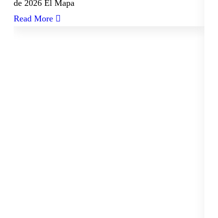
de 2026 El Mapa
Read More
08
Not
a
De
Oa