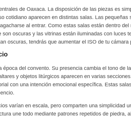
Centrales de Oaxaca. La disposición de las piezas es si
so cotidiano aparecen en distintas salas. Las pequeñas s
 agacharse al entrar. Como estas salas están dentro del 
ue son oscuras y las vitrinas están iluminadas con luces
 tan oscuras, tendrás que aumentar el ISO de tu cámara 
cio
la época del convento. Su presencia cambia el tono de l
ltares y objetos litúrgicos aparecen en varias secciones,
orial con una intención emocional específica. Estas salas
lencio.
cios varían en escala, pero comparten una simplicidad u
ectura une todo mediante patrones repetidos de piedra, alt