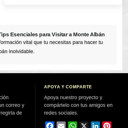
ips Esenciales para Visitar a Monte Albán
formación vital que tu necesitas para hacer tu
bán inolvidable.
APOYA Y COMPARTE
ción
Apoya nuestro proyecto y
un correo y
compártelo con tus amigos en
rregirla de
redes sociales.
Facebook
Email
WhatsApp
X
Linked
Pint