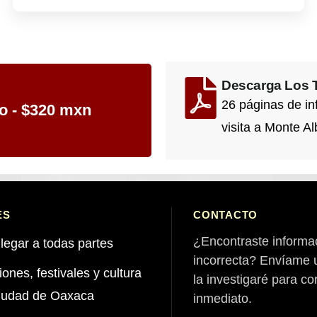
Descarga Los T
26 páginas de in
o - $320 mxn
visita a Monte Al
ES
CONTACTO
¿Encontraste informa
legar a todas partes
incorrecta? Envíame 
ones, festivales y cultura
la investigaré para co
ciudad de Oaxaca
inmediato.