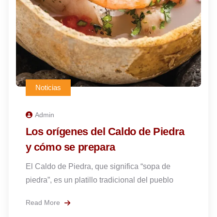
Noticias
Admin
Qué ponerse para visitar Hierve el
Agua
Hierve el Agua está aproximadamente a 66 o 70
kilómetros de la ciudad de Oaxaca.
Read More