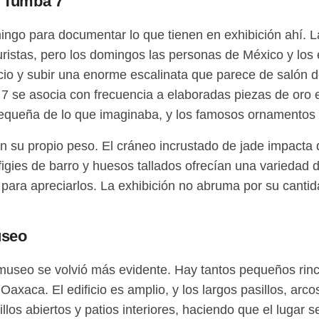
a Tumba 7
ngo para documentar lo que tienen en exhibición ahí. L
uristas, pero los domingos las personas de México y los
cio y subir una enorme escalinata que parece de salón de
 7 se asocia con frecuencia a elaboradas piezas de oro
 pequeña de lo que imaginaba, y los famosos ornamentos 
n su propio peso. El cráneo incrustado de jade impacta de
igies de barro y huesos tallados ofrecían una variedad d
to para apreciarlos. La exhibición no abruma por su canti
useo
el museo se volvió más evidente. Hay tantos pequeños ri
Oaxaca. El edificio es amplio, y los largos pasillos, arc
illos abiertos y patios interiores, haciendo que el lugar 