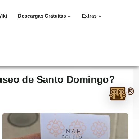
iki
Descargas Gratuitas
Extras
l Museo de Santo Domingo?
Ask
me
anything:
Talk
to
Monte