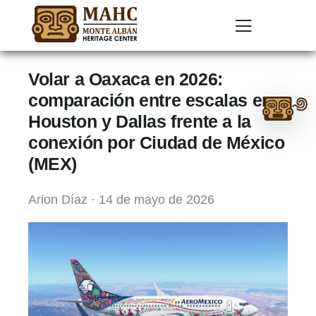
Volar a Oaxaca en 2026:
Ask
comparación entre escalas en
Houston y Dallas frente a la
me
conexión por Ciudad de México
anything:
(MEX)
Talk
to
Arion Díaz · 14 de mayo de 2026
Monte
Albán
GPT