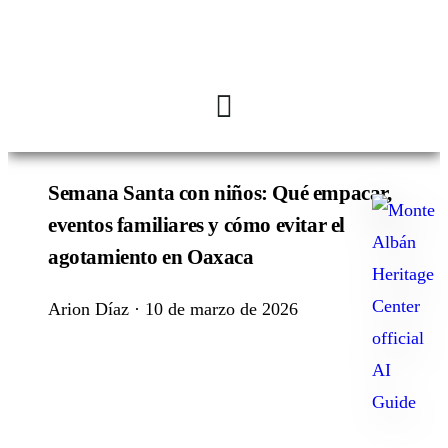
Semana Santa con niños: Qué empacar,
Ask
eventos familiares y cómo evitar el
me
agotamiento en Oaxaca
anything:
Talk
Arion Díaz · 10 de marzo de 2026
to
Monte
Albán
GPT