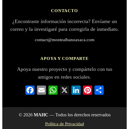
CONTACTO
¿Encontraste información incorrecta? Envíame un
correo y la investigaré para corregirla de inmediato.
contact@montealbanoaxaca.com
APOYA Y COMPARTE
Apoya nuestro proyecto y compártelo con tus
amigos en redes sociales.
Facebook
Email
WhatsApp
X
LinkedIn
Pinterest
Compar
© 2026
MAHC
— Todos los derechos reservados
Política de Privacidad