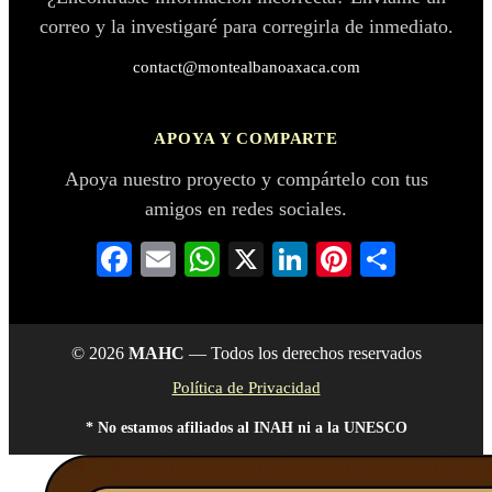
correo y la investigaré para corregirla de inmediato.
contact@montealbanoaxaca.com
APOYA Y COMPARTE
Apoya nuestro proyecto y compártelo con tus
amigos en redes sociales.
Facebook
Email
WhatsApp
X
LinkedIn
Pinterest
Compar
© 2026
MAHC
— Todos los derechos reservados
Política de Privacidad
* No estamos afiliados al INAH ni a la UNESCO