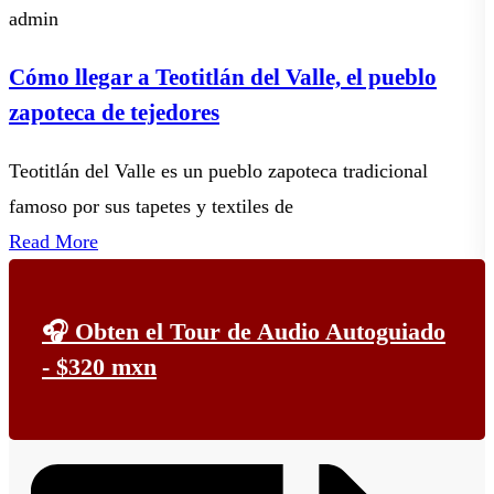
admin
Cómo llegar a Teotitlán del Valle, el pueblo
zapoteca de tejedores
Teotitlán del Valle es un pueblo zapoteca tradicional
E
famoso por sus tapetes y textiles de
p
Read More
🎧 Obten el Tour de Audio Autoguiado
- $320 mxn