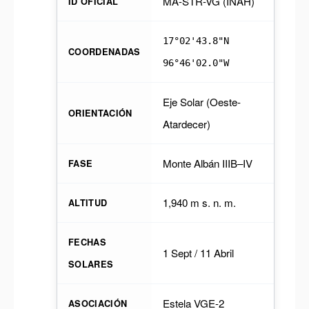
MA-STR-VG (INAH)
ID OFICIAL
17°02'43.8"N
COORDENADAS
96°46'02.0"W
Eje Solar (Oeste-
ORIENTACIÓN
Atardecer)
Monte Albán IIIB–IV
FASE
1,940 m s. n. m.
ALTITUD
FECHAS
1 Sept / 11 Abril
SOLARES
Estela VGE-2
ASOCIACIÓN