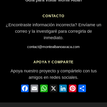
Guía para visitar Monte Albán
CONTACTO
¿Encontraste información incorrecta? Envíame un
correo y la investigaré para corregirla de
inmediato.
contact@montealbanoaxaca.com
APOYA Y COMPARTE
Apoya nuestro proyecto y compártelo con tus
amigos en redes sociales.
Facebook
Email
WhatsApp
X
LinkedIn
Pinterest
Compa