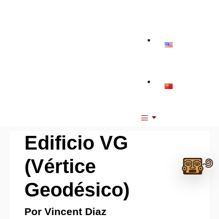
Edificio VG
Ask
(Vértice
me
Geodésico)
anything:
Talk
Por Vincent Diaz