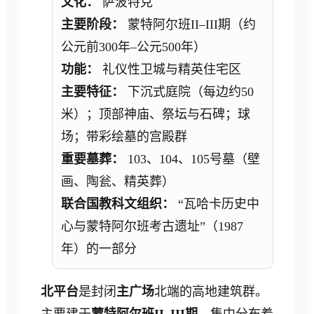
文化：
萨波特克
主要阶段：
蒙特阿尔班II–III期（约
公元前300年–公元500年）
功能：
礼仪性卫城与精英住宅区
主要特征：
下沉式庭院（每边约50
米）；顶部神庙、祭坛与石碑；球
场；带彩绘墓的宫殿群
重要墓葬：
103、104、105号墓（壁
画、陶瓮、精英葬）
联合国教科文组织：
“瓦哈卡历史中
心与蒙特阿尔班考古遗址”（1987
年）的一部分
北平台
是封闭
主广场
北端的高地建筑群。
主要建于
蒙特阿尔班II–III期
，集中分布着