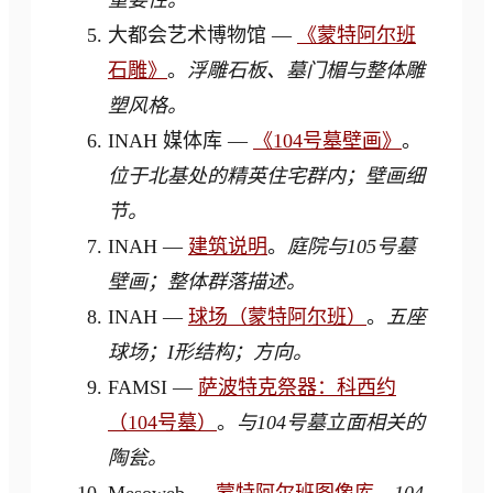
大都会艺术博物馆 —
《蒙特阿尔班
石雕》
。
浮雕石板、墓门楣与整体雕
塑风格。
INAH 媒体库 —
《104号墓壁画》
。
位于北基处的精英住宅群内；壁画细
节。
INAH —
建筑说明
。
庭院与105号墓
壁画；整体群落描述。
INAH —
球场（蒙特阿尔班）
。
五座
球场；I形结构；方向。
FAMSI —
萨波特克祭器：科西约
（104号墓）
。
与104号墓立面相关的
陶瓮。
Mesoweb —
蒙特阿尔班图像库
。
104