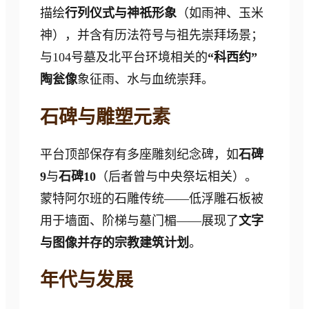
描绘
行列仪式与神祇形象
（如雨神、玉米
神），并含有历法符号与祖先崇拜场景；
与104号墓及北平台环境相关的
“科西约”
陶瓮像
象征雨、水与血统崇拜。
石碑与雕塑元素
平台顶部保存有多座雕刻纪念碑，如
石碑
9
与
石碑10
（后者曾与中央祭坛相关）。
蒙特阿尔班的石雕传统——低浮雕石板被
用于墙面、阶梯与墓门楣——展现了
文字
与图像并存的宗教建筑计划
。
年代与发展