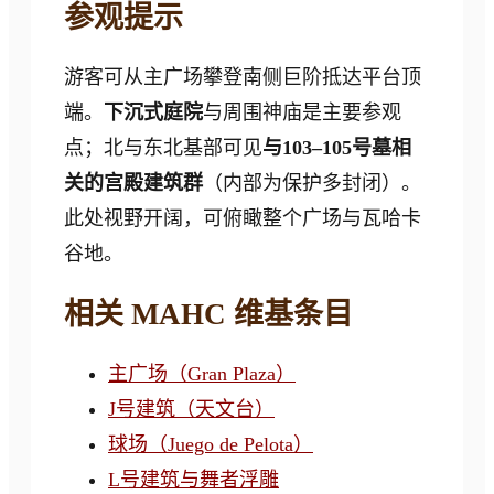
参观提示
游客可从主广场攀登南侧巨阶抵达平台顶
端。
下沉式庭院
与周围神庙是主要参观
点；北与东北基部可见
与103–105号墓相
关的宫殿建筑群
（内部为保护多封闭）。
此处视野开阔，可俯瞰整个广场与瓦哈卡
谷地。
相关 MAHC 维基条目
主广场（Gran Plaza）
J号建筑（天文台）
球场（Juego de Pelota）
L号建筑与舞者浮雕