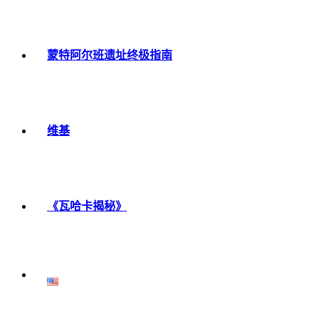
蒙特阿尔班遗址终极指南
维基
《瓦哈卡揭秘》