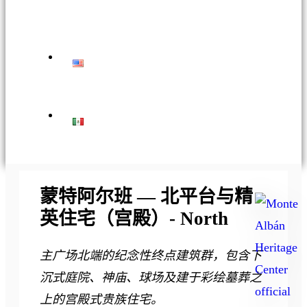
蒙特阿尔班 — 北平台与精
Ask
英住宅（宫殿）- North
me
anything:
主广场北端的纪念性终点建筑群，包含下
Talk
沉式庭院、神庙、球场及建于彩绘墓葬之
to
上的宫殿式贵族住宅。