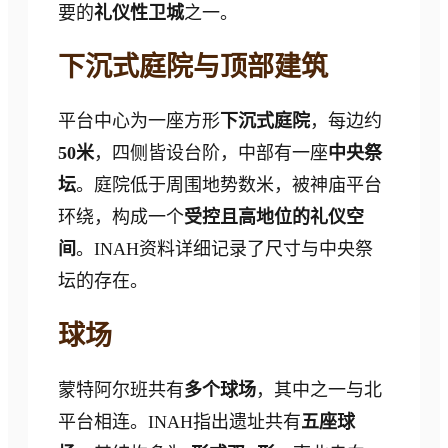
要的
礼仪性卫城
之一。
下沉式庭院与顶部建筑
平台中心为一座方形
下沉式庭院
，每边约
50米
，四侧皆设台阶，中部有一座
中央祭
坛
。庭院低于周围地势数米，被神庙平台
环绕，构成一个
受控且高地位的礼仪空
间
。INAH资料详细记录了尺寸与中央祭
坛的存在。
球场
蒙特阿尔班共有
多个球场
，其中之一与北
平台相连。INAH指出遗址共有
五座球