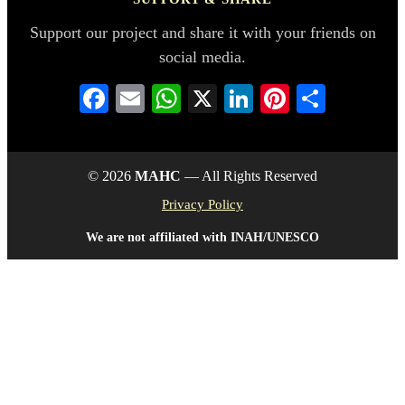
Support our project and share it with your friends on
social media.
Facebook
Email
WhatsApp
X
LinkedIn
Pinterest
分
享
© 2026
MAHC
— All Rights Reserved
Privacy Policy
We are not affiliated with INAH/UNESCO